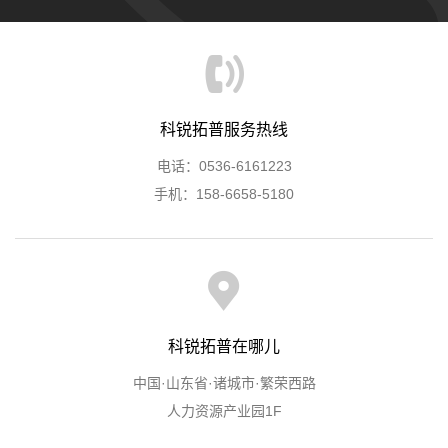
科锐拓普服务热线
电话：0536-6161223
手机：158-6658-5180
科锐拓普在哪儿
中国·山东省·诸城市·繁荣西路
人力资源产业园1F