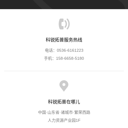
科锐拓普服务热线
电话：0536-6161223
手机：158-6658-5180
科锐拓普在哪儿
中国·山东省·诸城市·繁荣西路
人力资源产业园1F