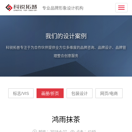
专业品牌形象设计机构
Toggl
navig
我们的设计案例
科锐拓普专注于为合作伙伴提供全方位多维度的品牌咨询、品牌设计、品牌管
理整合创意服务
标志/VIS
画册/折页
包装设计
网页/电商
鸿雨抹茶
时间 ：2018-6-27
点击 ：
4165