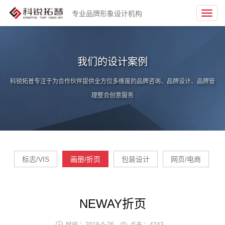
专业品牌形象设计机构
Toggl
navig
我们的设计案例
科锐拓普专注于为合作伙伴提供全方位多维度的品牌咨询、品牌设计、品牌管
理整合创意服务
标志/VIS
画册/折页
包装设计
网页/电商
NEWAY折页
时间 ：2018-5-26
点击 ：
4243